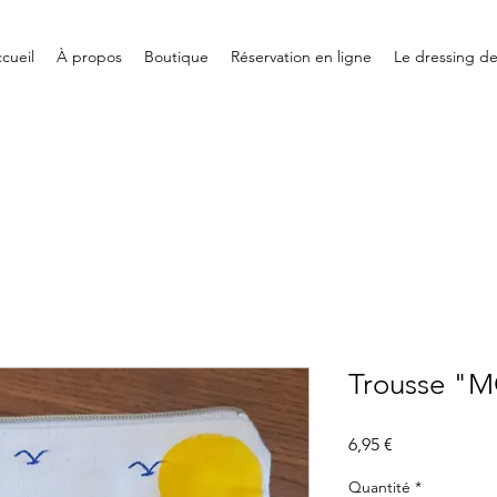
cueil
À propos
Boutique
Réservation en ligne
Le dressing d
Trousse "
Prix
6,95 €
Quantité
*