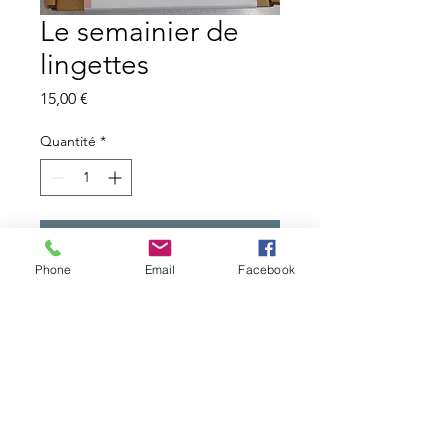
Le semainier de
lingettes
Prix
15,00 €
Quantité
*
Ajouter au panier
Phone
Email
Facebook
Réalisation de 7 lingettes ultra
douces, de 10x10
A partir de 8 ans